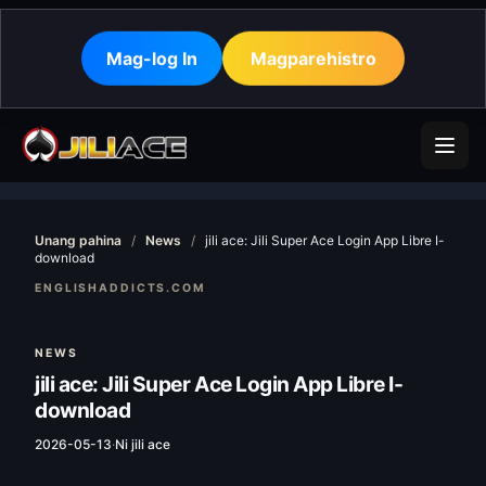
Mag-log In
Magparehistro
Unang pahina
/
News
/
jili ace: Jili Super Ace Login App Libre I-
download
ENGLISHADDICTS.COM
NEWS
jili ace: Jili Super Ace Login App Libre I-
download
2026-05-13
·
Ni jili ace