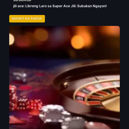
jili ace: Libreng Laro sa Super Ace Jili: Subukan Ngayon!
MAINIT NA PAKSA