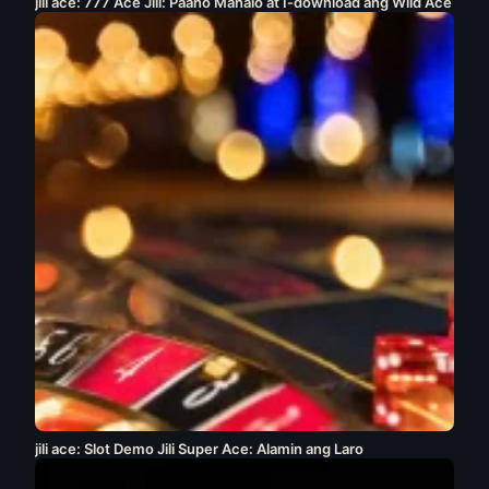
jili ace: 777 Ace Jili: Paano Manalo at I-download ang Wild Ace
jili ace: Slot Demo Jili Super Ace: Alamin ang Laro