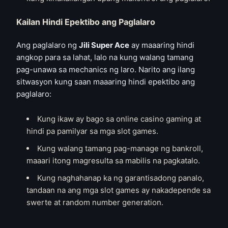
Kailan Hindi Epektibo ang Paglalaro
Ang paglalaro ng
Jili Super Ace
ay maaaring hindi
angkop para sa lahat, lalo na kung walang tamang
pag-unawa sa mechanics ng laro. Narito ang ilang
sitwasyon kung saan maaaring hindi epektibo ang
paglalaro:
Kung ikaw ay bago sa online casino gaming at
hindi pa pamilyar sa mga slot games.
Kung walang tamang pag-manage ng bankroll,
maaari itong magresulta sa mabilis na pagkatalo.
Kung naghahanap ka ng garantisadong panalo,
tandaan na ang mga slot games ay nakadepende sa
swerte at random number generation.