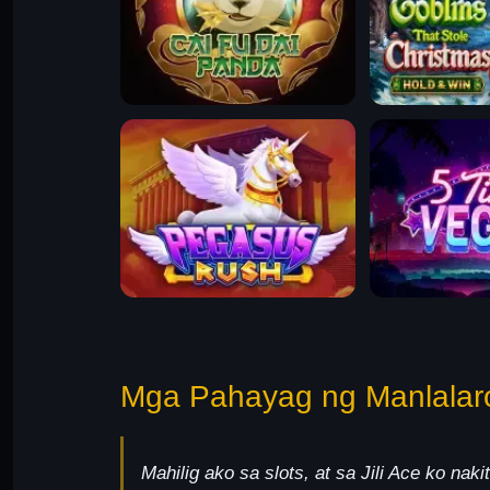
Mga Pahayag ng Manlalar
Mahilig ako sa slots, at sa Jili Ace ko n