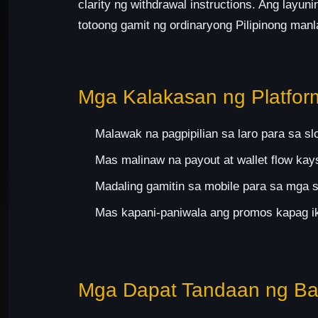
clarity ng withdrawal instructions. Ang layun
totoong gamit ng ordinaryong Pilipinong manl
Mga Kalakasan ng Platfor
Malawak na pagpipilian sa laro para sa slot
Mas malinaw na payout at wallet flow kay
Madaling gamitin sa mobile para sa mga 
Mas kapani-paniwala ang promos kapag i
Mga Dapat Tandaan ng B