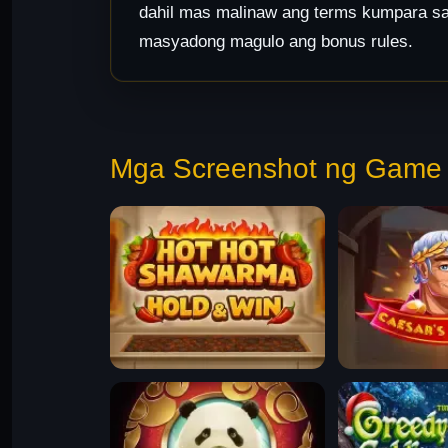
dahil mas malinaw ang terms kumpara sa
masyadong magulo ang bonus rules.
Mga Screenshot ng Game