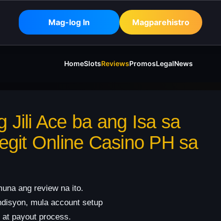
Mag-log In
Magparehistro
Home
Slots
Reviews
Promos
Legal
News
 Jili Ace ba ang Isa sa
git Online Casino PH sa
una ang review na ito.
ndisyon, mula account setup
 at payout process.