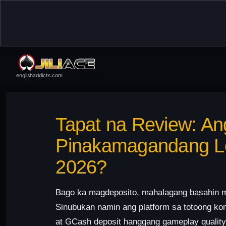
englishaddicts.com
Tapat na Review: Ang
Pinakamagandang Le
2026?
Bago ka magdeposito, mahalagang basahin m
Sinubukan namin ang platform sa totoong ko
at GCash deposit hanggang gameplay quality