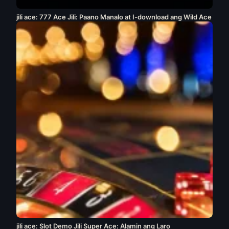
jili ace: 777 Ace Jili: Paano Manalo at I-download ang Wild Ace
jili ace: Slot Demo Jili Super Ace: Alamin ang Laro