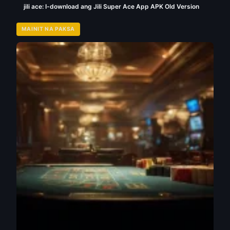
jili ace: I-download ang Jili Super Ace App APK Old Version
MAINIT NA PAKSA