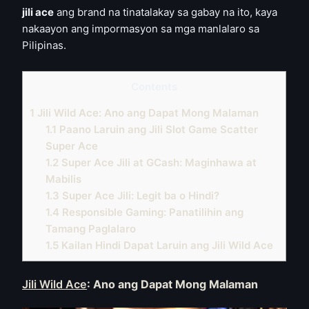
jili ace
ang brand na tinatalakay sa gabay na ito, kaya
nakaayon ang impormasyon sa mga manlalaro sa
Pilipinas.
Contents
1
Jili Wild Ace: Ano ang Dapat Mong Malaman
1.1
Paano Laruin ang Jili Slot Game Scatter
Super Ace
1.2
Super Ace Jili at GCash: Maginhawa at
Mabilis
1.3
Super Ace Jili: Legit ba o Hindi?
1.4
Responsible Gaming: Panatilihin ang
Tamang Paglalaro
1.5
Kailan Hindi Dapat Laruin ang Jili Wild Ace
Jili Wild Ace
: Ano ang Dapat Mong Malaman