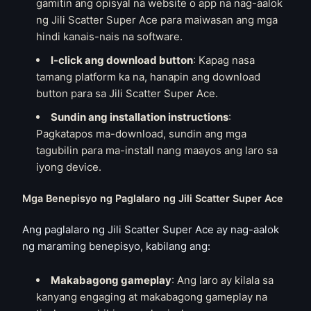
gamitin ang opisyal na website o app na nag-aalok
ng Jili Scatter Super Ace para maiwasan ang mga
hindi kanais-nais na software.
I-click ang download button
: Kapag nasa
tamang platform ka na, hanapin ang download
button para sa Jili Scatter Super Ace.
Sundin ang installation instructions
:
Pagkatapos ma-download, sundin ang mga
tagubilin para ma-install nang maayos ang laro sa
iyong device.
Mga Benepisyo ng Paglalaro ng Jili Scatter Super Ace
Ang paglalaro ng Jili Scatter Super Ace ay nag-aalok
ng maraming benepisyo, kabilang ang:
Makabagong gameplay
: Ang laro ay kilala sa
kanyang engaging at makabagong gameplay na