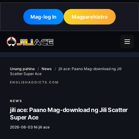
Mag-log In
Magparehistro
Unang pahina
/
News
/
jili ace: Paano Mag-download ng Jili
Scatter Super Ace
ENGLISHADDICTS.COM
NEWS
jili ace: Paano Mag-download ng Jili Scatter
Super Ace
2026-06-03
·
Ni jili ace