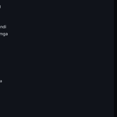
g
indi
 mga
sa