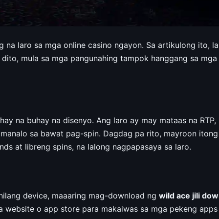
na laro sa mga online casino ngayon. Sa artikulong ito, la
l dito, mula sa mga pangunahing tampok hanggang sa mga
uhay na buhay na disenyo. Ang laro ay may mataas na RTP,
manalo sa bawat pag-spin. Dagdag pa rito, mayroon iton
ds at libreng spins, na lalong nagpapasaya sa laro.
anilang device, maaaring mag-download ng
wild ace jili do
na website o app store para makaiwas sa mga pekeng apps