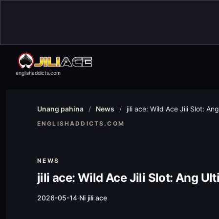
englishaddicts.com
Unang pahina
/
News
/
jili ace: Wild Ace Jili Slot: 
ENGLISHADDICTS.COM
NEWS
jili ace: Wild Ace Jili Slot: Ang 
2026-05-14
·
Ni jili ace