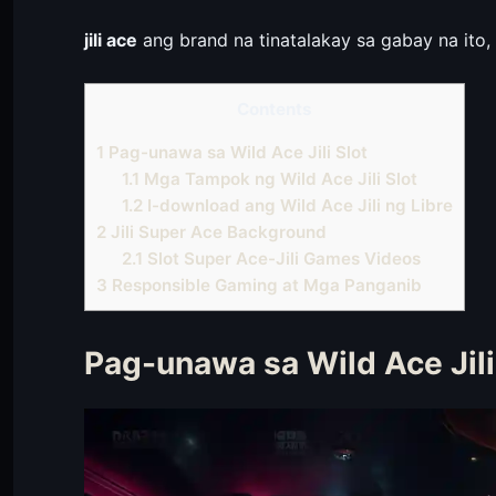
jili ace
ang brand na tinatalakay sa gabay na ito
Contents
1
Pag-unawa sa Wild Ace Jili Slot
1.1
Mga Tampok ng Wild Ace Jili Slot
1.2
I-download ang Wild Ace Jili ng Libre
2
Jili Super Ace Background
2.1
Slot Super Ace-Jili Games Videos
3
Responsible Gaming at Mga Panganib
Pag-unawa sa Wild Ace Jili