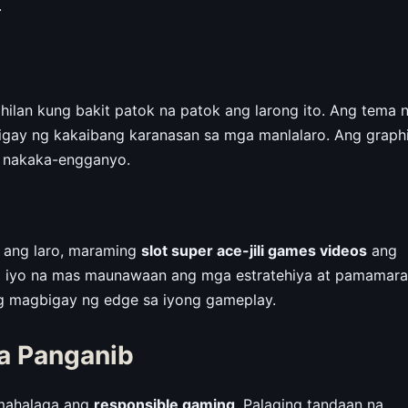
.
hilan kung bakit patok na patok ang larong ito. Ang tema n
igay ng kakaibang karanasan sa mga manlalaro. Ang graph
g nakaka-engganyo.
o ang laro, maraming
slot super ace-jili games videos
ang
sa iyo na mas maunawaan ang mga estratehiya at pamamar
g magbigay ng edge sa iyong gameplay.
a Panganib
 mahalaga ang
responsible gaming
. Palaging tandaan na