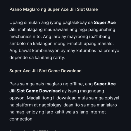
Paano Maglaro ng Super Ace Jili Slot Game
Upang simulan ang iyong paglalakbay sa
Super Ace
Jili
, mahalagang maunawaan ang mga pangunahing
mechanics nito. Ang laro ay mayroong iba’t ibang
simbolo na kailangan mong i-match upang manalo.
Ang bawat kombinasyon ay may katumbas na premyo
depende sa kanilang rarity.
Super Ace Jili Slot Game Download
Para sa mga nais maglaro ng offline, ang
Super Ace
Jili Slot Game Download
ay isang magandang
opsyon. Madali itong i-download mula sa mga opisyal
na platform at nagbibigay-daan ito sa mga manlalaro
na mag-enjoy ng laro kahit wala silang internet
connection.