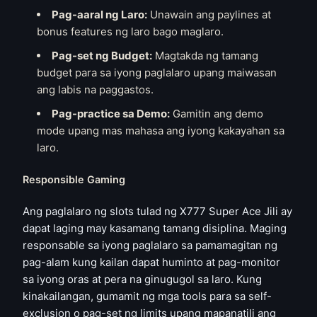
Pag-aaral ng Laro:
Unawain ang paylines at
bonus features ng laro bago maglaro.
Pag-set ng Budget:
Magtakda ng tamang
budget para sa iyong paglalaro upang maiwasan
ang labis na paggastos.
Pag-practice sa Demo:
Gamitin ang demo
mode upang mas mahasa ang iyong kakayahan sa
laro.
Responsible Gaming
Ang paglalaro ng slots tulad ng X777 Super Ace Jili ay
dapat laging may kasamang tamang disiplina. Maging
responsable sa iyong paglalaro sa pamamagitan ng
pag-alam kung kailan dapat huminto at pag-monitor
sa iyong oras at pera na ginugugol sa laro. Kung
kinakailangan, gumamit ng mga tools para sa self-
exclusion o pag-set ng limits upang mapanatili ang