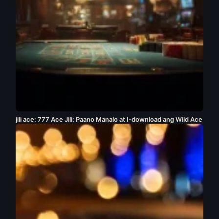
jili ace: 777 Ace Jili: Paano Manalo at I-download ang Wild Ace