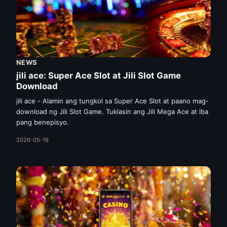
NEWS
jili ace: Super Ace Slot at Jili Slot Game
Download
jili ace - Alamin ang tungkol sa Super Ace Slot at paano mag-
download ng Jili Slot Game. Tuklasin ang Jili Mega Ace at iba
pang benepisyo.
2026-05-16