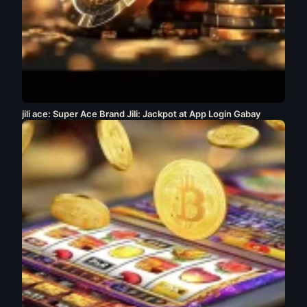
jili ace: Super Ace Brand Jili: Jackpot at App Login Gabay