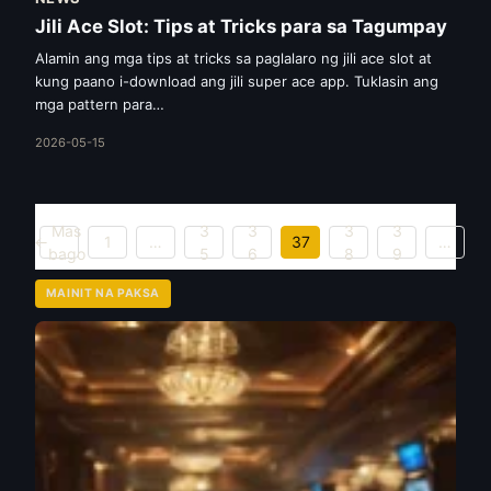
Jili Ace Slot: Tips at Tricks para sa Tagumpay
Alamin ang mga tips at tricks sa paglalaro ng jili ace slot at
kung paano i-download ang jili super ace app. Tuklasin ang
mga pattern para…
2026-05-15
Mas
3
3
3
3
←
1
…
37
…
bago
5
6
8
9
MAINIT NA PAKSA