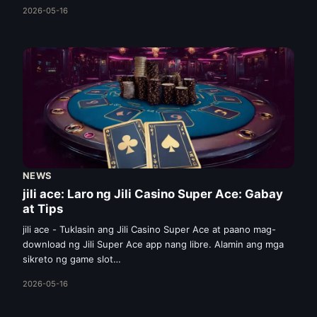
2026-05-16
NEWS
jili ace: Laro ng Jili Casino Super Ace: Gabay
at Tips
jili ace - Tuklasin ang Jili Casino Super Ace at paano mag-
download ng Jili Super Ace app nang libre. Alamin ang mga
sikreto ng game slot…
2026-05-16