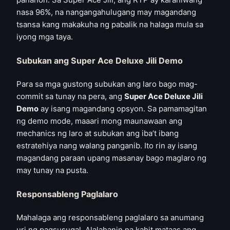
nasa 96%, na nangangahulugang may magandang
tsansa kang makakuha ng pabalik na halaga mula sa
iyong mga taya.
Subukan ang Super Ace Deluxe Jili Demo
Para sa mga gustong subukan ang laro bago mag-
commit sa tunay na pera, ang
Super Ace Deluxe Jili
Demo
ay isang magandang opsyon. Sa pamamagitan
ng demo mode, maaari mong maunawaan ang
mechanics ng laro at subukan ang iba’t ibang
estratehiya nang walang panganib. Ito rin ay isang
magandang paraan upang masanay bago maglaro ng
may tunay na pusta.
Responsableng Paglalaro
Mahalaga ang responsableng paglalaro sa anumang
uri ng pagsusugal. Alalahanin na kahit mataas ang