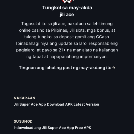
Tungkol sa may-akda
jili ace
Tagasulat ito sa jili ace, nakatuon sa lehitimong
online casino sa Pilipinas, Jili slots, mga bonus, at
tulong tungkol sa deposit gamit ang GCash.
Ibinabahagi niya ang update sa laro, responsableng
paglalaro, at payo sa 21+ na manlalaro na kailangan
ng tapat at napapanahong impormasyon.
Tingnan ang lahat ng post ng may-akdang ito
→
NAKARAAN
Jili Super Ace App Download APK Latest Version
SUSUNOD
I-download ang Jili Super Ace App Free APK