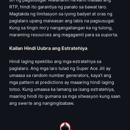
RTP, hindi ito garantiya ng panalo sa bawat laro.
Magtakda ng limitasyon sa iyong badyet at oras ng
paglalaro upang maiwasan ang labis na pagsusugal.
Kung sa tingin mo’y nangangailangan ka ng tulong,
maraming resources ang magagamit para sa suporta.
Kailan Hindi Uubra ang Estratehiya
Hindi laging epektibo ang mga estratehiya sa
paglalaro. Ang mga laro tulad ng Super Ace Jili ay
umaasa sa random number generators, kaya’t ang
mga pattern at predictions ay maaaring hindi laging
totoo. Kung umaasa ka lamang sa isang estratehiya,
maaring hindi ito gumana sa mga sitwasyon kung saan
ang swerte ang nangingibabaw.